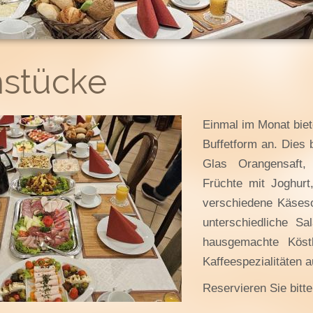
hstücke
Einmal im Monat biet
Buffetform an. Dies b
Glas Orangensaft,
Früchte mit Joghurt
verschiedene Käsesor
unterschiedliche Sa
hausgemachte Köst
Kaffeespezialitäten 
Reservieren Sie bitt