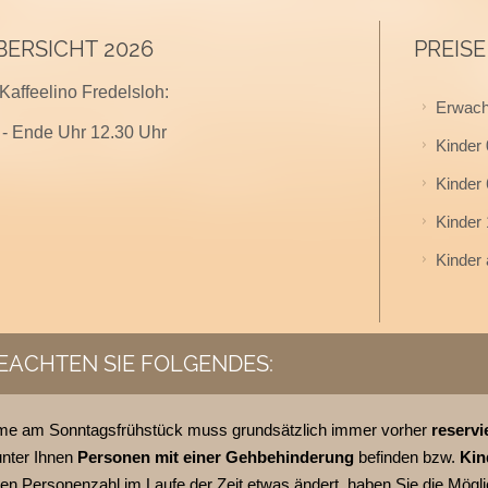
ERSICHT 2026
PREIS
Kaffeelino Fredelsloh:
Erwach
 - Ende Uhr 12.30 Uhr
Kinder 0
Kinder 
Kinder 
Kinder 
BEACHTEN SIE FOLGENDES:
hme am Sonntagsfrühstück muss grundsätzlich immer vorher
reservi
unter Ihnen
Personen mit einer Gehbehinderung
befinden bzw.
Kin
n Personenzahl im Laufe der Zeit etwas ändert, haben Sie die Mögli